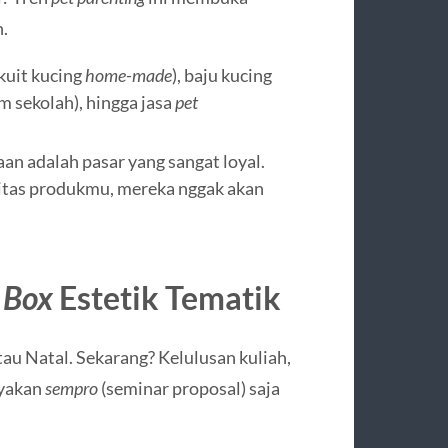
.
kuit kucing
home-made
), baju kucing
am sekolah), hingga jasa
pet
an adalah pasar yang sangat loyal.
itas produkmu, mereka nggak akan
 Box
Estetik Tematik
tau Natal. Sekarang? Kelulusan kuliah,
ayakan
sempro
(seminar proposal) saja