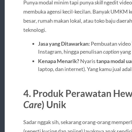
Punya modal minim tapi punya
skill
ngedit video
membuka agensi kecil-kecilan. Banyak UMKM ko
besar, rumah makan lokal, atau toko baju daerah
teknologi.
Jasa yang Ditawarkan:
Pembuatan video 
Instagram, hingga penulisan
caption
yang 
Kenapa Menarik?
Nyaris
tanpa modal ua
laptop, dan internet). Yang kamu jual ada
4. Produk Perawatan Hewa
Care
) Unik
Sadar nggak sih, sekarang orang-orang memper
(seperti kucing dan anjing) layaknya anak sendir