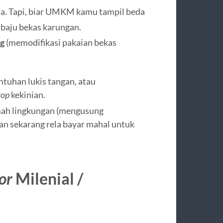
a. Tapi, biar UMKM kamu tampil beda
l baju bekas karungan.
ng
(memodifikasi pakaian bekas
tuhan lukis tangan, atau
top
kekinian.
amah lingkungan (mengusung
an sekarang rela bayar mahal untuk
or
Milenial /