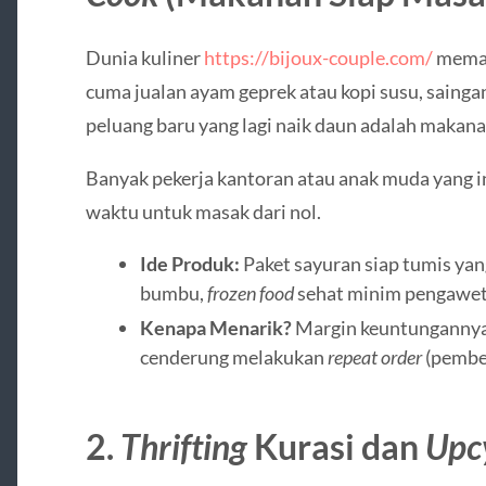
Dunia kuliner
https://bijoux-couple.com/
meman
cuma jualan ayam geprek atau kopi susu, saing
peluang baru yang lagi naik daun adalah makana
Banyak pekerja kantoran atau anak muda yang i
waktu untuk masak dari nol.
Ide Produk:
Paket sayuran siap tumis yan
bumbu,
frozen food
sehat minim pengawet,
Kenapa Menarik?
Margin keuntungannya
cenderung melakukan
repeat order
(pembel
2.
Thrifting
Kurasi dan
Upc