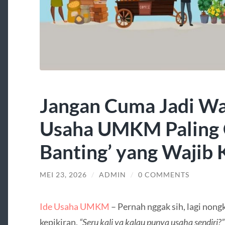
Jangan Cuma Jadi Wac
Usaha UMKM Paling 
Banting’ yang Wajib
MEI 23, 2026
/
ADMIN
/
0 COMMENTS
Ide Usaha UMKM
– Pernah nggak sih, lagi nong
kepikiran,
“Seru kali ya kalau punya usaha sendiri?”