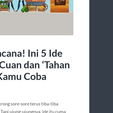
ana! Ini 5 Ide
Cuan dan ‘Tahan
 Kamu Coba
krong sore-sore terus tiba-tiba
Tapi ujung-ujungnya, ide itu cuma