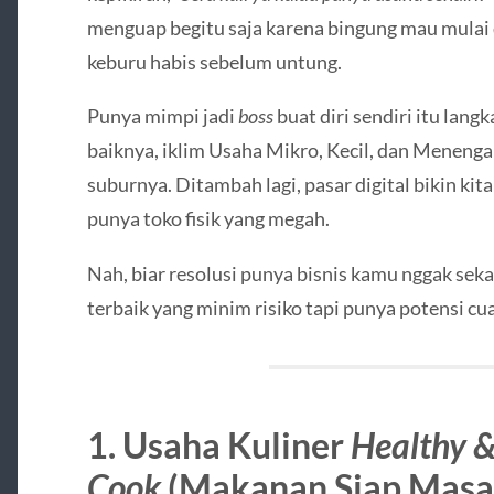
menguap begitu saja karena bingung mau mulai 
keburu habis sebelum untung.
Punya mimpi jadi
boss
buat diri sendiri itu lang
baiknya, iklim Usaha Mikro, Kecil, dan Menenga
suburnya. Ditambah lagi, pasar digital bikin kit
punya toko fisik yang megah.
Nah, biar resolusi punya bisnis kamu nggak sekad
terbaik yang minim risiko tapi punya potensi cu
1. Usaha Kuliner
Healthy &
Cook
(Makanan Siap Masa