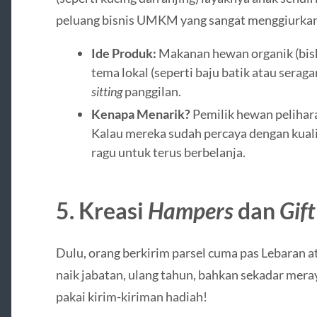
peluang bisnis UMKM yang sangat menggiurkan
Ide Produk:
Makanan hewan organik (bis
tema lokal (seperti baju batik atau serag
sitting
panggilan.
Kenapa Menarik?
Pemilik hewan pelihara
Kalau mereka sudah percaya dengan kual
ragu untuk terus berbelanja.
5. Kreasi
Hampers
dan
Gift
Dulu, orang berkirim parsel cuma pas Lebaran a
naik jabatan, ulang tahun, bahkan sekadar mer
pakai kirim-kiriman hadiah!