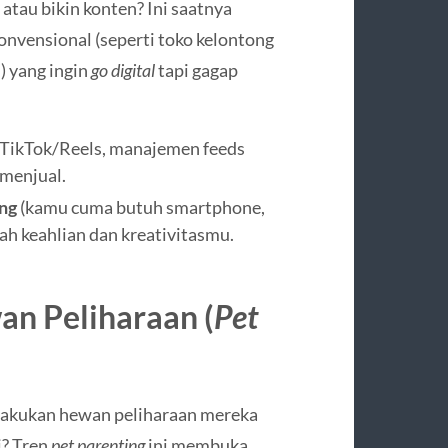
 atau bikin konten? Ini saatnya
nvensional (seperti toko kelontong
) yang ingin
go digital
tapi gagap
TikTok/Reels, manajemen feeds
menjual.
ng
(kamu cuma butuh smartphone,
lah keahlian dan kreativitasmu.
n Peliharaan (
Pet
lakukan hewan peliharaan mereka
i? Tren
pet parenting
ini membuka