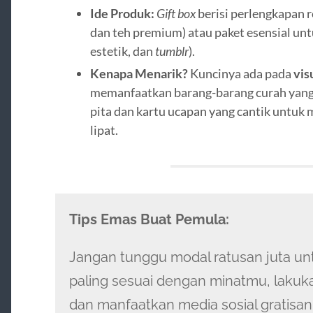
Ide Produk:
Gift box
berisi perlengkapan re
dan teh premium) atau paket esensial un
estetik, dan
tumblr
).
Kenapa Menarik?
Kuncinya ada pada
vis
memanfaatkan barang-barang curah yang d
pita dan kartu ucapan yang cantik untuk 
lipat.
Tips Emas Buat Pemula:
Jangan tunggu modal ratusan juta untu
paling sesuai dengan minatmu, lakukan
dan manfaatkan media sosial gratisa