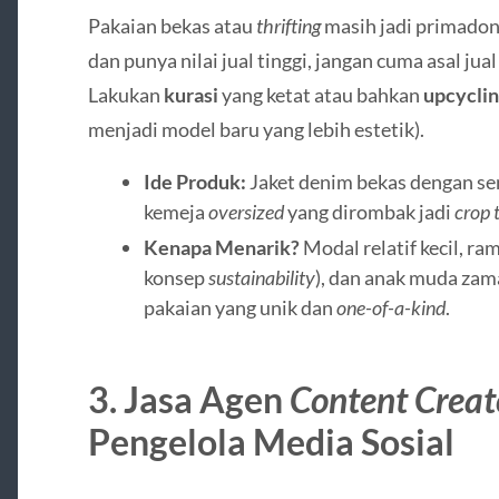
Pakaian bekas atau
thrifting
masih jadi primadon
dan punya nilai jual tinggi, jangan cuma asal jua
Lakukan
kurasi
yang ketat atau bahkan
upcycli
menjadi model baru yang lebih estetik).
Ide Produk:
Jaket denim bekas dengan sen
kemeja
oversized
yang dirombak jadi
crop 
Kenapa Menarik?
Modal relatif kecil, r
konsep
sustainability
), dan anak muda zam
pakaian yang unik dan
one-of-a-kind
.
3. Jasa Agen
Content Creat
Pengelola Media Sosial